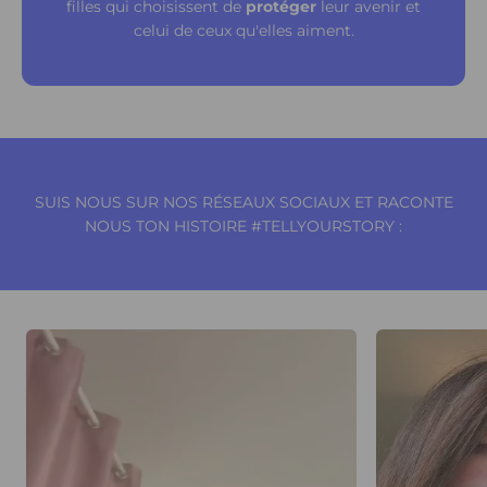
filles qui choisissent de
protéger
leur avenir et
celui de ceux qu'elles aiment.
SUIS NOUS SUR NOS RÉSEAUX SOCIAUX ET RACONTE
NOUS TON HISTOIRE #TELLYOURSTORY :